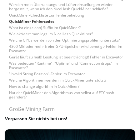
Werden mein Übertaktungs-und-Lüftereinstellungen wieder
hergestellt, wenn ich den NiceHash QuickMiner schließe?
QuickMiner-Checkliste zur Fehlerbehebung
QuickMiner Fehlercodes
What ist ein (clean) Suffix im QuickMiner?
Wie aktiviert man logs im NiceHash QuickMiner?
Welche GPUs werden von den Optimierungsprofilen unterstütz?
4300 MB oder mehr freier GPU-Speicher wird benötigt- Fehler im
Excavator
Gerät läuft zu heiß! Leistung ist beeinträchtigt! Fehler in Excavator
Was bedeuten "Runtime", "Uptime" und "Connection drops" im
Excavator?
"Invalid String Position"-Fehler im Excavator
Welche Algorithmen werden im QuickMiner unterstützt?
How to change algorithm in QuickMiner?
Hat der QuickMiner den Algorithmus von selbst auf ETChash
geändert?
Große Mining Farm
Verpassen Sie nichts bei uns!