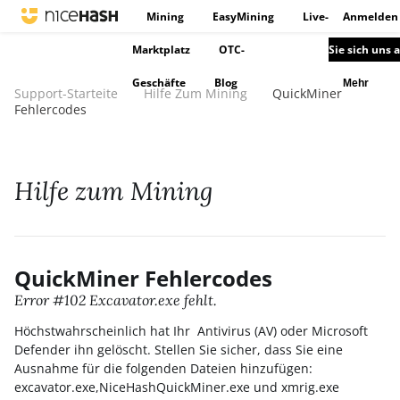
Mining
EasyMining
Live-
Anmelden
Marktplatz
OTC-
Sie sich uns 
Geschäfte
Blog
Mehr
Support-Starteite
Hilfe Zum Mining
QuickMiner
Fehlercodes
Hilfe zum Mining
QuickMiner Fehlercodes
Error #102 Excavator.exe fehlt.
Höchstwahrscheinlich hat Ihr Antivirus (AV) oder Microsoft
Defender ihn gelöscht. Stellen Sie sicher, dass Sie eine
Ausnahme für die folgenden Dateien hinzufügen:
excavator.exe,NiceHashQuickMiner.exe und xmrig.exe