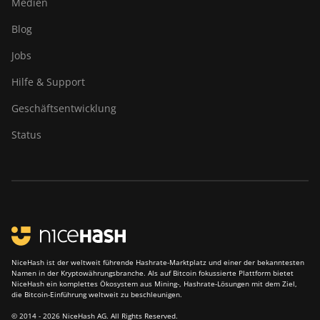
Medien
Blog
Jobs
Hilfe & Support
Geschäftsentwicklung
Status
NiceHash ist der weltweit führende Hashrate-Marktplatz und einer der bekanntesten
Namen in der Kryptowährungsbranche. Als auf Bitcoin fokussierte Plattform bietet
NiceHash ein komplettes Ökosystem aus Mining-, Hashrate-Lösungen mit dem Ziel,
die Bitcoin-Einführung weltweit zu beschleunigen.
© 2014 - 2026 NiceHash AG. All Rights Reserved.