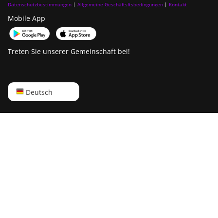
Datenschutzbestimmungen
|
Allgemeine Geschäftsftsbedingungen
|
Kontakt
Mobile App
Treten Sie unserer Gemeinschaft bei!
English
Deutsch
Русский
中文
Deutsch
Português
Español
Français
日本語