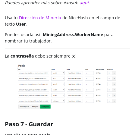
Puedes aprender más sobre
#xnsub
aquí
.
Usa tu
Dirección de Minería
de NiceHash en el campo de
texto
User
.
Puedes usarla así:
MiningAddress.WorkerName
para
nombrar tu trabajador.
La
contraseña
debe ser siempre ‘
x
’.
Paso 7 - Guardar