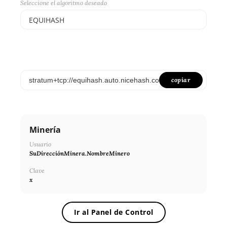
Seleccione el algoritmo deseado
EQUIHASH
Select...
SCRYPT
SHA256ASICBOOST
copiar
SHA256ASICBOOST_USDT
SHA256
Minería
X11
Usuario
NEOSCRYPT
SuDirecciónMinera.NombreMinero
DAGGERHASHIMOTO
Clave
x
EQUIHASH
ZHASH
Ir al Panel de Control
RANDOMXMONERO