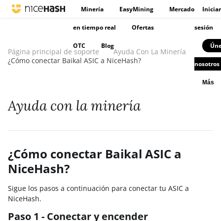
Minería
EasyMining
Mercado
Iniciar
en tiempo real
Ofertas
sesión
OTC
Blog
Úne
Página principal de soporte
Ayuda Con La Minería
¿Cómo conectar Baikal ASIC a NiceHash?
nosotros
Más
Ayuda con la minería
¿Cómo conectar Baikal ASIC a
NiceHash?
Sigue los pasos a continuación para conectar tu ASIC a
NiceHash.
Paso 1 - Conectar y encender