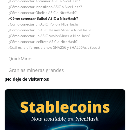
¿Cómo conectar Antminer ASIC a NiceHash?
¿Cómo conectar Innosilicon ASIC a NiceHash?
¿Cómo conectar Obelisk ASIC a NiceHash?
¿Cómo conectar Baikal ASIC a NiceHash?
¿Cómo conectar un ASIC iPollo a NiceHash?
¿Cómo conectar un ASIC DesiweMiner a NiceHash?
¿Cómo conectar un ASIC AvalonMiner a NiceHash?
¿Cómo conectar IceRiver ASIC a NiceHash?
¿Cuál es la diferencia entre SHA256 y SHA256AsicBoost?
QuickMiner
Granjas mineras grandes
¡No deje de visitarnos!