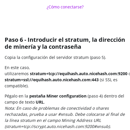
¿Cómo conectarse?
EAGLESONG
KAWPOW
BEAMV3
Paso 6 - Introducir el stratum, la dirección
OCTOPUS
de minería y la contraseña
AUTOLYKOS
Copia la configuración del servidor stratum (paso 5).
ETCHASH
En este caso,
utilizaremos
stratum+tcp://equihash.auto.nicehash.com:9200
VERUSHASH
stratum+ssl://equihash.auto.nicehash.com:443
(si SSL es
KHEAVYHASH
compatible).
Pégalo en la
pestaña Miner configuration
(paso 4) dentro del
NEXAPOW
campo de texto
URL
.
ALEPHIUM
Nota: En caso de problemas de conectividad o shares
rechazadas, prueba a usar #xnsub. Debe colocarse al final de
FISHHASH
la línea stratum en el campo Mining Address URL
(stratum+tcp://scrypt.auto.nicehash.com:9200#xnsub).