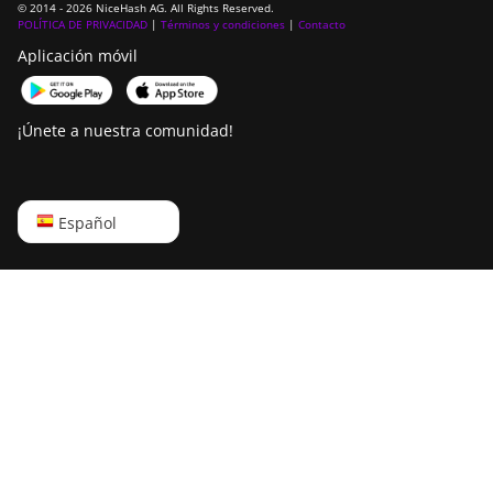
© 2014 - 2026 NiceHash AG. All Rights Reserved.
POLÍTICA DE PRIVACIDAD
|
Términos y condiciones
|
Contacto
Aplicación móvil
¡Únete a nuestra comunidad!
English
Español
Русский
中文
Deutsch
Português
Español
Français