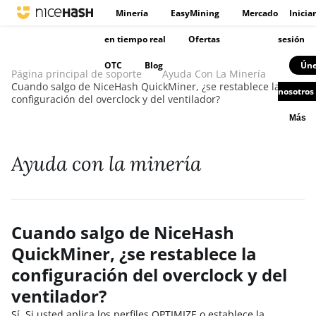
Minería
EasyMining
Mercado
Iniciar
en tiempo real
Ofertas
sesión
OTC
Blog
Úne
Página principal de soporte
Ayuda Con La Minería
Cuando salgo de NiceHash QuickMiner, ¿se restablece la
nosotros
configuración del overclock y del ventilador?
Más
Ayuda con la minería
Cuando salgo de NiceHash
QuickMiner, ¿se restablece la
configuración del overclock y del
ventilador?
Sí. Si usted aplica los perfiles OPTIMIZE o establece la