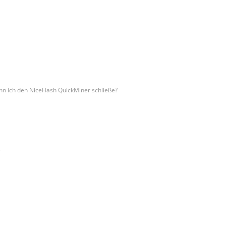
nn ich den NiceHash QuickMiner schließe?
r