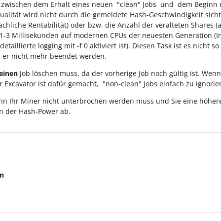
 zwischen dem Erhalt eines neuen "clean" Jobs und dem Beginn m
ualität wird nicht durch die gemeldete Hash-Geschwindigkeit sich
sächliche Rentabilität) oder bzw. die Anzahl der veralteten Share
n 1-3 Millisekunden auf modernen CPUs der neuesten Generation (I
illierte logging mit -f 0 aktiviert ist). Diesen Task ist es nicht s
nn er nicht mehr beendet werden.
einen
Job löschen muss, da der vorherige Job noch gültig ist. Wenn 
 Excavator ist dafür gemacht, "non-clean" Jobs einfach zu ignorier
nn Ihr Miner nicht unterbrochen werden muss und Sie eine höhere 
n der Hash-Power ab.
n