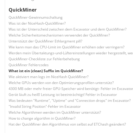
QuickMiner
QuickMiner-Gewinnumschaltung
Was ist der NiceHash-QuickMiner?
Was ist der Unterscheid zwischen dem Excavator und dem QuickMiner?
Welche Sicherheitsmechanismen verwendet der QuickMiner?
Unterstützt der QuickMiner Ethlargment pill?
Wie kann man das CPU-Limit im QuickMiner erhöhen oder verringern?
Werden mein Übertaktungs-und-Lüftereinstellungen wieder hergestellt, we
QuickMiner-Checkliste zur Fehlerbehebung
QuickMiner Fehlercodes
What ist ein (clean) Suffix im QuickMiner?
Wie aktiviert man logs im NiceHash QuickMiner?
Welche GPUs werden von den Optimierungsprofilen unterstütz?
4300 MB oder mehr freier GPU-Speicher wird benötigt- Fehler im Excavato
Gerät läuft zu heiß! Leistung ist beeinträchtigt! Fehler in Excavator
Was bedeuten "Runtime", "Uptime" und "Connection drops" im Excavator?
"Invalid String Position"-Fehler im Excavator
Welche Algorithmen werden im QuickMiner unterstützt?
How to change algorithm in QuickMiner?
Hat der QuickMiner den Algorithmus von selbst auf ETChash geändert?