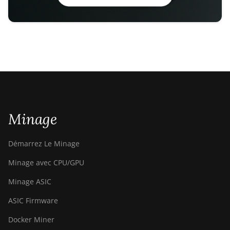
Minage
Démarrez Le Minage
Minage avec CPU/GPU
Minage ASIC
ASIC Firmware
Docker Miner