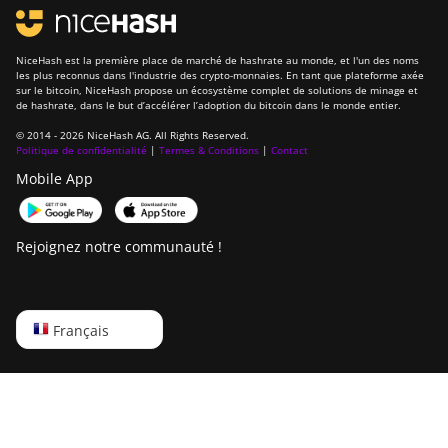
NiceHash est la première place de marché de hashrate au monde, et l'un des noms
les plus reconnus dans l'industrie des crypto-monnaies. En tant que plateforme axée
sur le bitcoin, NiceHash propose un écosystème complet de solutions de minage et
de hashrate, dans le but d’accélérer l’adoption du bitcoin dans le monde entier.
© 2014 - 2026 NiceHash AG. All Rights Reserved.
Politique de confidentialité
|
Termes & Conditions
|
Contact
Mobile App
Rejoignez notre communauté !
English
Français
Русский
中文
Deutsch