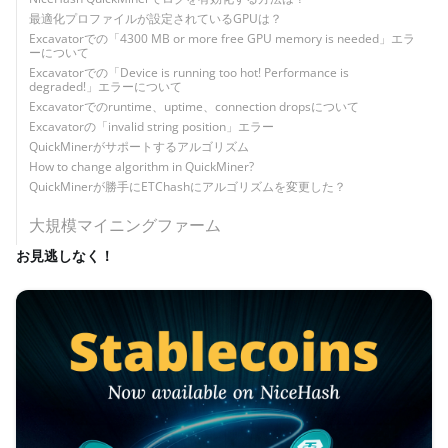
最適化プロファイルが設定されているGPUは？
Excavatorでの「4300 MB or more free GPU memory is needed」エラ
ーについて
Excavatorでの「Device is running too hot! Performance is
degraded!」エラーについて
Excavatorでのruntime、uptime、connection dropsについて
Excavatorの「invalid string position」エラー
QuickMinerがサポートするアルゴリズム
How to change algorithm in QuickMiner?
QuickMinerが勝手にETChashにアルゴリズムを変更した？
大規模マイニングファーム
お見逃しなく！