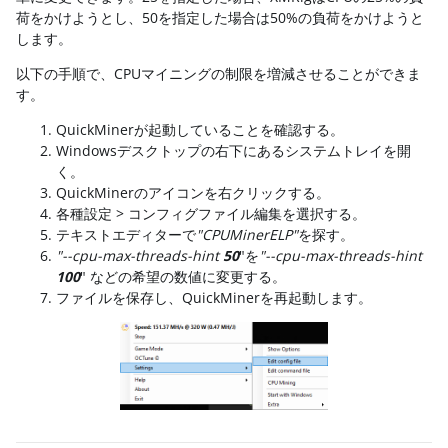
荷をかけようとし、50を指定した場合は50%の負荷をかけようと
します。
以下の手順で、CPUマイニングの制限を増減させることができま
す。
QuickMinerが起動していることを確認する。
Windowsデスクトップの右下にあるシステムトレイを開
く。
QuickMinerのアイコンを右クリックする。
各種設定 > コンフィグファイル編集を選択する。
テキストエディターで
"CPUMinerELP"
を探す。
"--cpu-max-threads-hint
50
"を
"--cpu-max-threads-hint
100
" などの希望の数値に変更する。
ファイルを保存し、QuickMinerを再起動します。