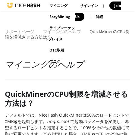
マイニング
サインイン
Join
|
EasyMining
Us
|
詳細
ライブマーケッ
サポートページ
マイニングのヘルプ
QuickMinerのCPU制
限を増減させる方法は？
トプレイス
OTC取引
ブログ
マイニングのヘルプ
QuickMinerのCPU制限を増減させる
方法は？
デフォルトでは、NiceHash QuickMinerは50%のロードヒントで
XMRigを起動します。
nhqm.conf
で起動パラメータを変更し、希
望するロードヒントを指定することで、100%やその他の数値に簡
単に変更できます。25を指定した場合、XMRigはCPUの25%の負