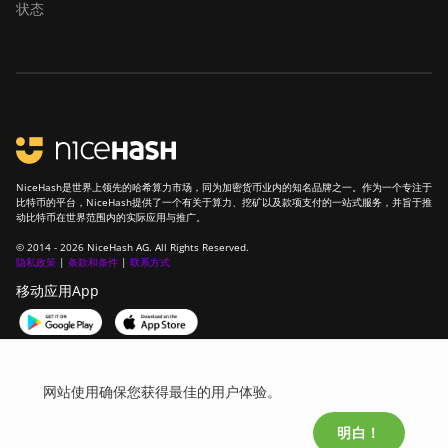
状态
NiceHash是世界上领先的哈希算力市场，同为加密货币业内的知名品牌之一。作为一个专注于
比特币的平台，NiceHash提供了一个有关于算力、挖矿以及款项支付的一站式服务，并旨于推
动比特币在世界范围内的实际应用与推广。
© 2014 - 2026 NiceHash AG. All Rights Reserved.
隐私政策
|
条款和条件
|
联系方式
移动应用App
加入我们的社区！
网站使用确保您获得最佳的用户体验。
明白！
English
中文