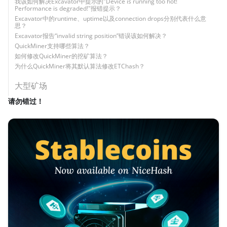
我该如何解决Excavator中提示的"Device is running too hot!
Performance is degraded!"报错提示？
Excavator中的runtime、uptime以及connection drops分别代表什么意
思？
Excavator报告“invalid string position”错误该如何解决？
QuickMiner支持哪些算法？
如何修改QuickMiner的挖矿算法？
为什么QuickMiner将其默认算法修改ETChash？
大型矿场
请勿错过！