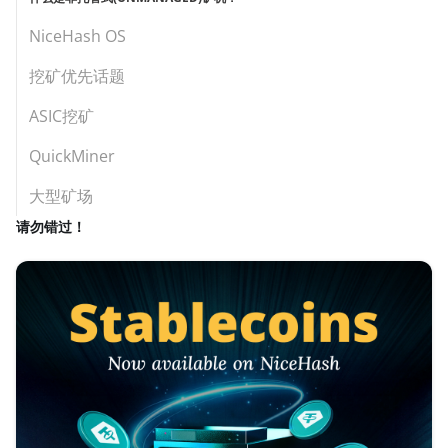
NiceHash OS
挖矿优先话题
ASIC挖矿
QuickMiner
大型矿场
请勿错过！