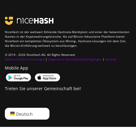
NiceHash ist der weltweit führende Hashrate-Marktplatz und einer der bekanntesten
Namen in der Kryptowährungsbranche. Als auf Bitcoin fokussierte Plattform bietet
NiceHash ein komplettes Ökosystem aus Mining-, Hashrate-Lösungen mit dem Ziel,
die Bitcoin-Einführung weltweit zu beschleunigen.
© 2014 - 2026 NiceHash AG. All Rights Reserved.
Datenschutzbestimmungen
|
Allgemeine Geschäftsftsbedingungen
|
Kontakt
Mobile App
Treten Sie unserer Gemeinschaft bei!
English
Deutsch
Русский
中文