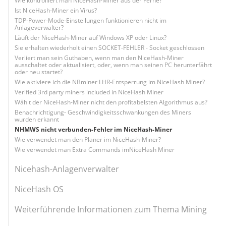
Wie kontrolliert man NiceHash-Miner aus der Ferne?
Ist NiceHash-Miner ein Virus?
TDP-Power-Mode-Einstellungen funktionieren nicht im
Anlageverwalter?
Läuft der NiceHash-Miner auf Windows XP oder Linux?
Sie erhalten wiederholt einen SOCKET-FEHLER - Socket geschlossen
Verliert man sein Guthaben, wenn man den NiceHash-Miner
ausschaltet oder aktualisiert, oder, wenn man seinen PC herunterfährt
oder neu startet?
Wie aktiviere ich die NBminer LHR-Entsperrung im NiceHash Miner?
Verified 3rd party miners included in NiceHash Miner
Wählt der NiceHash-Miner nicht den profitabelsten Algorithmus aus?
Benachrichtigung- Geschwindigkeitsschwankungen des Miners
wurden erkannt
NHMWS nicht verbunden-Fehler im NiceHash-Miner
Wie verwendet man den Planer im NiceHash-Miner?
Wie verwendet man Extra Commands imNiceHash Miner
Nicehash-Anlagenverwalter
NiceHash OS
Weiterführende Informationen zum Thema Mining