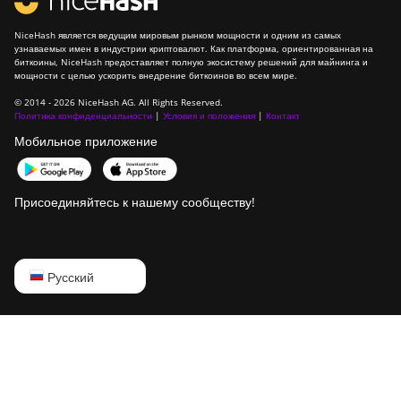
NiceHash является ведущим мировым рынком мощности и одним из самых
узнаваемых имен в индустрии криптовалют. Как платформа, ориентированная на
биткоины, NiceHash предоставляет полную экосистему решений для майнинга и
мощности с целью ускорить внедрение биткоинов во всем мире.
© 2014 - 2026 NiceHash AG. All Rights Reserved.
Политика конфиденциальности
|
Условия и положения
|
Контакт
Мобильное приложение
Присоединяйтесь к нашему сообществу!
English
Русский
Русский
中文
Deutsch