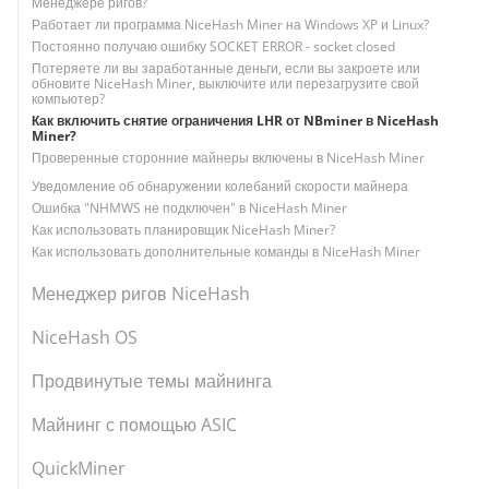
Менеджере ригов?
Работает ли программа NiceHash Miner на Windows XP и Linux?
Постоянно получаю ошибку SOCKET ERROR - socket closed
Потеряете ли вы заработанные деньги, если вы закроете или
обновите NiceHash Miner, выключите или перезагрузите свой
компьютер?
Как включить снятие ограничения LHR от NBminer в NiceHash
Miner?
Проверенные сторонние майнеры включены в NiceHash Miner
Уведомление об обнаружении колебаний скорости майнера
Ошибка "NHMWS не подключен" в NiceHash Miner
Как использовать планировщик NiceHash Miner?
Как использовать дополнительные команды в NiceHash Miner
Менеджер ригов NiceHash
NiceHash OS
Продвинутые темы майнинга
Майнинг с помощью ASIC
QuickMiner