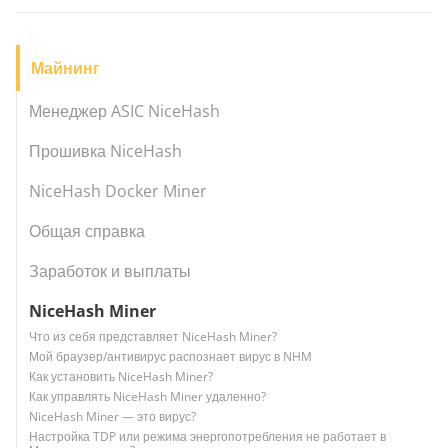
Майнинг
Менеджер ASIC NiceHash
Прошивка NiceHash
NiceHash Docker Miner
Общая справка
Заработок и выплаты
NiceHash Miner
Что из себя представляет NiceHash Miner?
Мой браузер/антивирус распознает вирус в NHM
Как установить NiceHash Miner?
Как управлять NiceHash Miner удаленно?
NiceHash Miner — это вирус?
Настройка TDP или режима энергопотребления не работает в