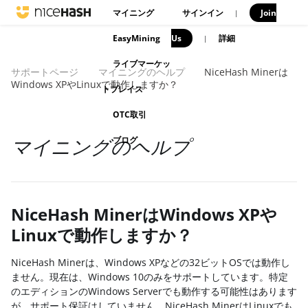
マイニング
サインイン
Join
|
EasyMining
Us
|
詳細
ライブマーケッ
サポートページ
マイニングのヘルプ
NiceHash Minerは
Windows XPやLinuxで動作しますか？
トプレイス
OTC取引
ブログ
マイニングのヘルプ
NiceHash MinerはWindows XPや
Linuxで動作しますか？
NiceHash Minerは、Windows XPなどの32ビットOSでは動作し
ません。現在は、Windows 10のみをサポートしています。特定
のエディションのWindows Serverでも動作する可能性はあります
が、サポート保証はしていません。NiceHash MinerはLinuxでも