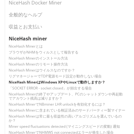
NiceHash Docker Miner
全般的なヘルプ
収益とお支払い
NiceHash miner
NiceHash Minerとは
ブラウザがNHMをウィルスとして報告する
NiceHash Minerのインストール方法
NiceHash Minerのリモート操作方法
NiceHash Minerはウイルスなのですか？
リグマネージャーでTDP電源モード設定が動作しない場合
NiceHash MinerはWindows XPやLinuxで動作しますか？
「SOCKET ERROR - socket closed」が頻出する場合
NiceHash Minerの終了やアップデート、PCのシャットダウンや再起動
でアカウント残高は減りますか？
NiceHash MinerでNBminer LHR unlockを有効化するには？
NiceHash Minerに含まれている検証済みのサードパーティー製マイナー
NiceHash Minerは常に最も収益性の高いアルゴリズムを選んでいるの
か？
Miner speed fluctuations detected (マイニングスピードの変動) 通知
NiceHash MinerでNHMWS not connectedエラーが発生した場合