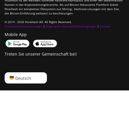
NiceHash ist der weltweit führende Hashrate-Marktplatz und einer der bekanntesten
Namen in der Kryptowährungsbranche. Als auf Bitcoin fokussierte Plattform bietet
NiceHash ein komplettes Ökosystem aus Mining-, Hashrate-Lösungen mit dem Ziel,
die Bitcoin-Einführung weltweit zu beschleunigen.
© 2014 - 2026 NiceHash AG. All Rights Reserved.
Datenschutzbestimmungen
|
Allgemeine Geschäftsftsbedingungen
|
Kontakt
Mobile App
Treten Sie unserer Gemeinschaft bei!
English
Deutsch
Русский
中文
Deutsch
Português