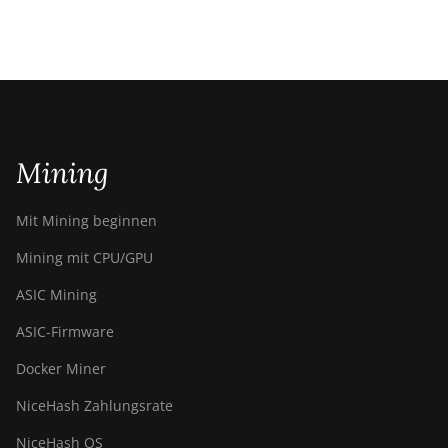
Mining
Mit Mining beginnen
Mining mit CPU/GPU
ASIC Mining
ASIC-Firmware
Docker Miner
NiceHash Zahlungsrate
NiceHash OS