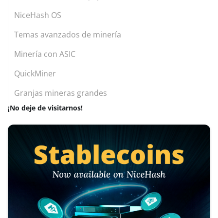
NiceHash OS
Temas avanzados de minería
Minería con ASIC
QuickMiner
Granjas mineras grandes
¡No deje de visitarnos!