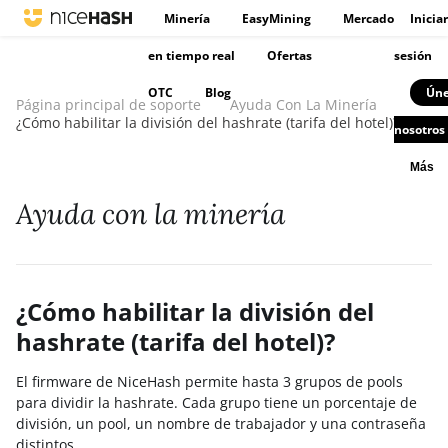
Minería
EasyMining
Mercado
Iniciar
en tiempo real
Ofertas
sesión
OTC
Blog
Úne
Página principal de soporte
Ayuda Con La Minería
¿Cómo habilitar la división del hashrate (tarifa del hotel)?
nosotros
Más
Ayuda con la minería
¿Cómo habilitar la división del
hashrate (tarifa del hotel)?
El firmware de NiceHash permite hasta 3 grupos de pools
para dividir la hashrate. Cada grupo tiene un porcentaje de
división, un pool, un nombre de trabajador y una contraseña
distintos.