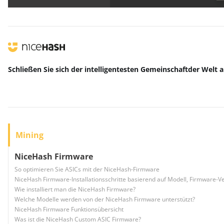
Schließen Sie sich der intelligentesten Gemeinschaft
der Welt
a
Mining
NiceHash Firmware
So optimieren Sie ASICs mit der NiceHash-Firmware
NiceHash Firmware-Installationsschritte basierend auf Modell, Firmware-Ve
Wie installiert man die NiceHash Firmware?
Welche Modelle werden von der NiceHash Firmware unterstützt?
NiceHash Firmware Funktionsübersicht
Was ist die NiceHash Custom ASIC Firmware?