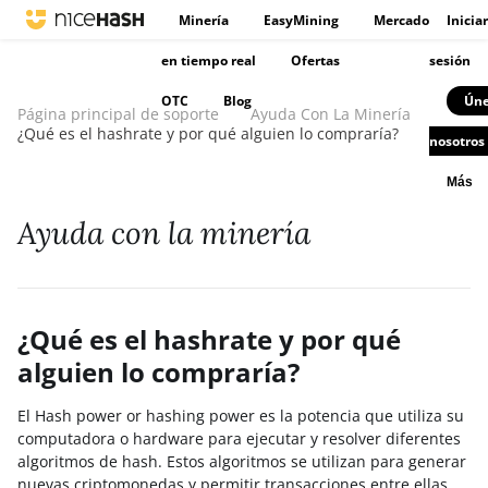
Minería
EasyMining
Mercado
Iniciar
en tiempo real
Ofertas
sesión
OTC
Blog
Úne
Página principal de soporte
Ayuda Con La Minería
¿Qué es el hashrate y por qué alguien lo compraría?
nosotros
Más
Ayuda con la minería
¿Qué es el hashrate y por qué
alguien lo compraría?
El Hash power or hashing power es la potencia que utiliza su
computadora o hardware para ejecutar y resolver diferentes
algoritmos de hash. Estos algoritmos se utilizan para generar
nuevas criptomonedas y permitir transacciones entre ellas.