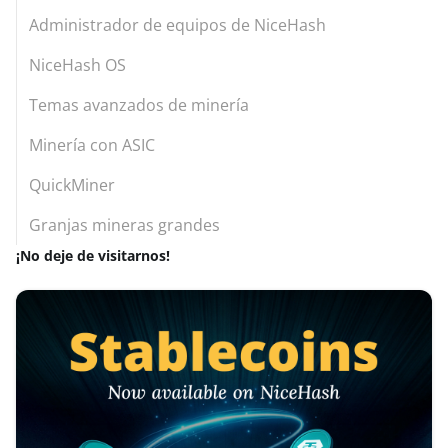
Administrador de equipos de NiceHash
NiceHash OS
Temas avanzados de minería
Minería con ASIC
QuickMiner
Granjas mineras grandes
¡No deje de visitarnos!