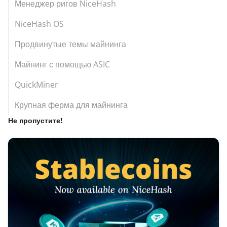
Менеджер ригов NiceHash
NiceHash OS
Продвинутые темы майнинга
Майнинг с помощью ASIC
QuickMiner
Крупная ферма для майнинга
Не пропустите!