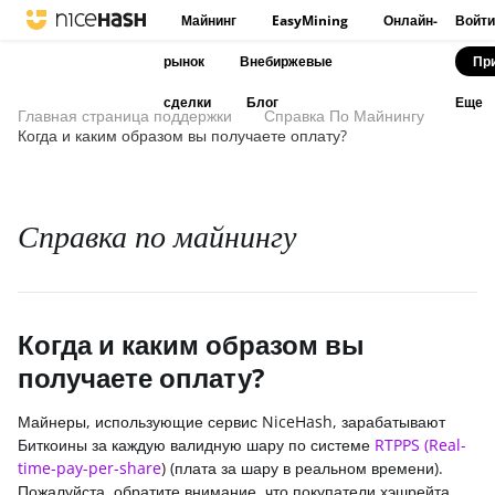
Майнинг
EasyMining
Онлайн-
Войти
рынок
Внебиржевые
Пр
сделки
Блог
Еще
Главная страница поддержки
Справка По Майнингу
Когда и каким образом вы получаете оплату?
Справка по майнингу
Когда и каким образом вы
получаете оплату?
Майнеры, использующие сервис NiceHash, зарабатывают
Биткоины за каждую валидную шару по системе
RTPPS (Real-
time-pay-per-share
) (плата за шару в реальном времени).
Пожалуйста, обратите внимание, что покупатели хэшрейта