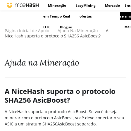
Mineração
EasyMining
Mercado
Ent
em Tempo Real
ofertas
se a n
OTC
Blogue
Ma
Página Inicial de Apoio
Ajuda Na Mineração
A
NiceHash suporta o protocolo SHA256 AsicBoost?
Ajuda na Mineração
A NiceHash suporta o protocolo
SHA256 AsicBoost?
A NiceHash suporta o protocolo AsicBoost. Se você deseja
minerar com o protocolo AsicBoost, você deve conectar o seu
ASIC a um stratum SHA256AsicBoost separado.