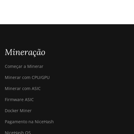
Mineração
Começar a Minerar
Minerar com CPU/GPU
Minerar com ASIC
Firmware ASIC
Docker Miner
Pagamento na NiceHash
NiceHash OS