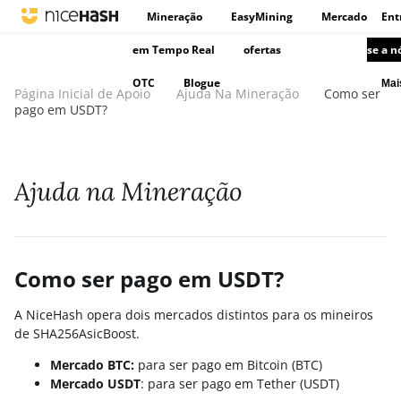
Mineração
EasyMining
Mercado
Ent
em Tempo Real
ofertas
se a n
OTC
Blogue
Ma
Página Inicial de Apoio
Ajuda Na Mineração
Como ser
pago em USDT?
Ajuda na Mineração
Como ser pago em USDT?
A NiceHash opera dois mercados distintos para os mineiros
de SHA256AsicBoost.
Mercado BTC:
para ser pago em Bitcoin (BTC)
Mercado USDT
: para ser pago em Tether (USDT)