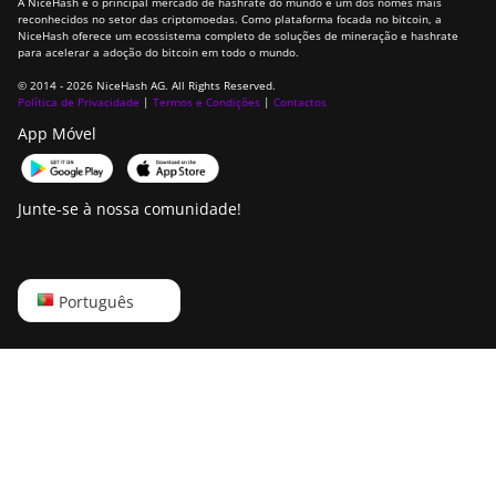
A NiceHash é o principal mercado de hashrate do mundo e um dos nomes mais
reconhecidos no setor das criptomoedas. Como plataforma focada no bitcoin, a
NiceHash oferece um ecossistema completo de soluções de mineração e hashrate
para acelerar a adoção do bitcoin em todo o mundo.
© 2014 - 2026 NiceHash AG. All Rights Reserved.
Política de Privacidade
|
Termos e Condições
|
Contactos
App Móvel
Junte-se à nossa comunidade!
English
Português
Русский
中文
Deutsch
Português