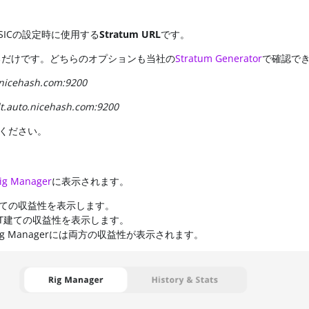
SICの設定時に使用する
Stratum URL
です。
するだけです。どちらのオプションも当社の
Stratum Generator
で確認で
.nicehash.com:9200
t.auto.nicehash.com:9200
ください。
ig Manager
に表示されます。
C建ての収益性を表示します。
DT建ての収益性を表示します。
 Managerには両方の収益性が表示されます。