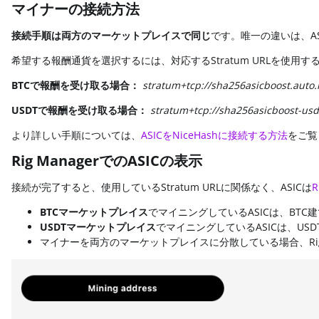
マイナーの接続方法
接続手順は両方のマーケットプレイスで同じ
です。唯一の違いは、A
希望する報酬通貨を選択するには、対応するStratum URLを使用
BTCで報酬を受け取る場合：
stratum+tcp://sha256asicboost.auto
USDTで報酬を受け取る場合：
stratum+tcp://sha256asicboost-usd
より詳しい手順については、
ASICをNiceHashに接続する方法
をご覧
Rig ManagerでのASICの表示
接続が完了すると、使用しているStratum URLに関係なく、ASICは
R
BTCマーケットプレイス
でマイニングしているASICは、BT
USDTマーケットプレイス
でマイニングしているASICは、US
マイナーを両方のマーケットプレイスに分散している場合、Rig