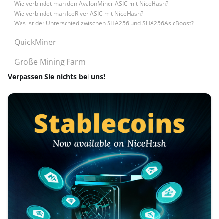
Wie verbindet man den AvalonMiner ASIC mit NiceHash?
Wie verbindet man IceRiver ASIC mit NiceHash?
Was ist der Unterschied zwischen SHA256 und SHA256AsicBoost?
QuickMiner
Große Mining Farm
Verpassen Sie nichts bei uns!