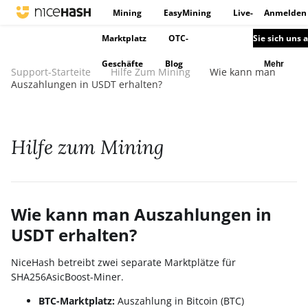
Mining
EasyMining
Live-
Anmelden
Marktplatz
OTC-
Sie sich uns 
Geschäfte
Blog
Mehr
Support-Starteite
Hilfe Zum Mining
Wie kann man
Auszahlungen in USDT erhalten?
Hilfe zum Mining
Wie kann man Auszahlungen in
USDT erhalten?
NiceHash betreibt zwei separate Marktplätze für
SHA256AsicBoost-Miner.
BTC-Marktplatz:
Auszahlung in Bitcoin (BTC)