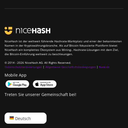
NiceHash ist der weltweit führende Hashrate-Marktplatz und einer der bekanntesten
Namen in der Kryptowährungsbranche. Als auf Bitcoin fokussierte Plattform bietet
NiceHash ein komplettes Ökosystem aus Mining-, Hashrate-Lösungen mit dem Ziel,
die Bitcoin-Einführung weltweit zu beschleunigen.
© 2014 - 2026 NiceHash AG. All Rights Reserved.
Datenschutzbestimmungen
|
Allgemeine Geschäftsftsbedingungen
|
Kontakt
Mobile App
Treten Sie unserer Gemeinschaft bei!
English
Deutsch