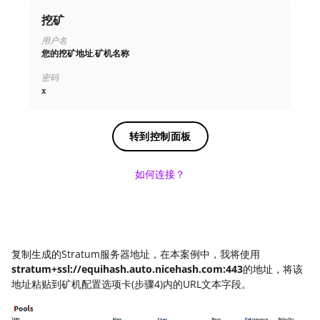
挖矿
X11
用户名
NEOSCRYPT
您的挖矿地址.矿机名称
DAGGERHASHIMOTO
密码
x
EQUIHASH
ZHASH
转到控制面板
RANDOMXMONERO
如何连接？
EAGLESONG
KAWPOW
BEAMV3
复制生成的Stratum服务器地址，在本案例中，我将使用
OCTOPUS
stratum+ssl://equihash.auto.nicehash.com:443
的地址，将该
地址粘贴到矿机配置选项卡(步骤4)内的URL文本字段。
AUTOLYKOS
ETCHASH