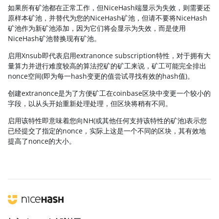
如果所有矿池都在正常工作，但NiceHash端显示为失效，则需要还
原样本矿池，并替代为您的NiceHash矿池，但请不要将NiceHash
矿池作为新矿池添加，因为它们将会显示为失效，而是使用
NiceHash矿池替换现有矿池。
启用Xnsub即代表启用extranonce subscription特性，对于拥有大
量算力并进行难度较高的算法挖矿的矿工来说，矿工可能完全排出
nonce空间(即为每一hash变更的值尝试寻找有效的hash值)。
创建extranonce是为了方便矿工在coinbase区块中变更一个较小的
字段，以从头开始重新处理处理，但区块将稍有不同。
启用该特性即意味着您向NH(或其他任何支持该特性的矿池)表示您
已经提交了指定的nonce，实际上这是一个不同的区块，其有效地
提高了nonce的大小。