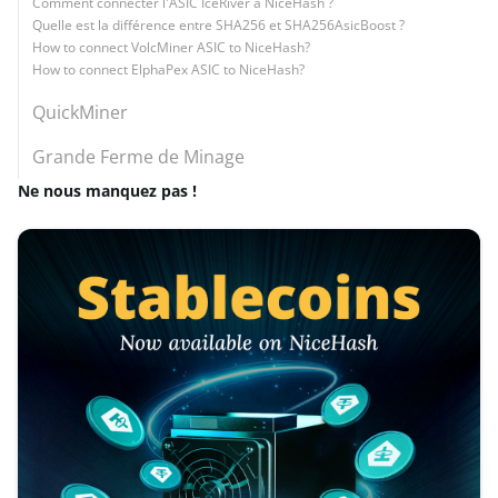
Comment connecter l'ASIC IceRiver à NiceHash ?
Quelle est la différence entre SHA256 et SHA256AsicBoost ?
How to connect VolcMiner ASIC to NiceHash?
How to connect ElphaPex ASIC to NiceHash?
QuickMiner
Grande Ferme de Minage
Ne nous manquez pas !