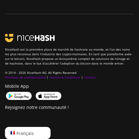
NiceHash est la première place de marché de hashrate au monde, et l'un des noms
les plus reconnus dans l'industrie des crypto-monnaies. En tant que plateforme axée
sur le bitcoin, NiceHash propose un écosystème complet de solutions de minage et
de hashrate, dans le but d’accélérer l’adoption du bitcoin dans le monde entier.
© 2014 - 2026 NiceHash AG. All Rights Reserved.
Politique de confidentialité
|
Termes & Conditions
|
Contact
Mobile App
Rejoignez notre communauté !
English
Français