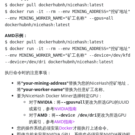
$ docker pull dockerhubnh/nicehash:latest
$ docker run -it --rm --env MINING_ADDRESS="挖矿地址"
--env MINING_WORKER_NAME="矿工名称" --gpus=all
dockerhubnh/nicehash:latest
AMD示例：
$ docker pull dockerhubnh/nicehash:latest
$ docker run -it --rm --env MINING_ADDRESS="挖矿地址"
--env MINING_WORKER_NAME="矿工名称" --device=/dev/kfd
--device=/dev/dri dockerhubnh/nicehash:latest
执行命令时的注意事项：
将
"your-mining-address"
替换为您的NiceHash挖矿地址，
将
"your-worker-name"
替换为任意矿工名称。
要为NiceHash Docker Miner选择特定GPU：
对于
NVIDIA
：将
更改为所选GPU的UUID
--gpus=all
或索引，参考
NVIDIA指南
对于
AMD
：将
更改为所选GPU
--device /dev/dri
的索引，参考
AMD指南>
您的操作系统必须安装
Docker
才能执行上述命令。
即使当前未安装NVIDIA GPU，系统也必须安装NVIDIA驱动程