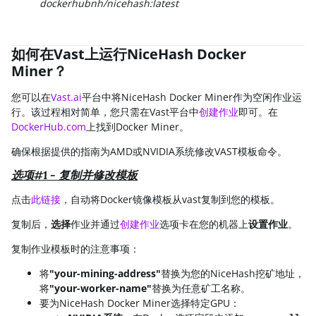
dockerhubnh/nicehash:latest
如何在Vast上运行NiceHash Docker
Miner？
您可以在
Vast.ai
平台中将NiceHash Docker Miner作为空闲作业运
行。该过程相对简单，您只需在Vast平台中
创建作业
即可。在
DockerHub.com
上找到Docker Miner。
确保根据提供的指南为AMD或NVIDIA系统修改VAST模板命令。
选项#1 - 复制并修改模板
点击
此链接
，自动将Docker镜像模板从vast复制到您的模板。
复制后，
选择
作业并通过
创建作业
选项卡在您的机器上
设置作业
。
复制作业模板时的注意事项：
将
"your-mining-address"
替换为您的NiceHash挖矿地址，
将
"your-worker-name"
替换为任意矿工名称。
要为NiceHash Docker Miner选择特定GPU：