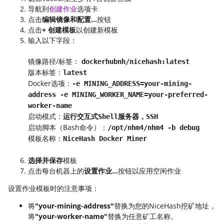
导航到
创建作业
选项卡
点击
编辑镜像和配置...
按钮
点击
+ 创建模板
以创建新模板
输入以下字段：
镜像路径/标签：
dockerhubnh/nicehash:latest
版本标签：
latest
Docker选项：
-e MINING_ADDRESS=your-mining-
address -e MINING_WORKER_NAME=your-preferred-
worker-name
启动模式：
运行交互式Shell服务器，SSH
启动脚本（Bash命令）：
/opt/nhm4/nhm4 -b debug
模板名称：
NiceHash Docker Miner
选择并保存
模板
点击每台机器上的
设置作业...
按钮以应用空闲作业
设置作业模板时的注意事项：
将
"your-mining-address"
替换为您的NiceHash挖矿地址，
将
"your-worker-name"
替换为任意矿工名称。