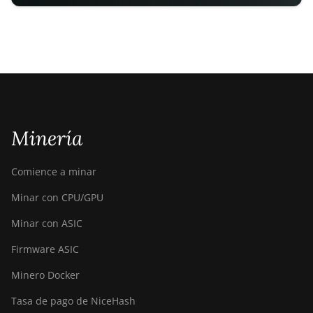
Minería
Comience a minar
Minar con CPU/GPU
Minar con ASIC
Firmware ASIC
Minero Docker
Tasa de pago de NiceHash