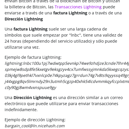
envían Bitcoin a través de la blockchain de Bitcoin y utilizan
la billetera de Bitcoin, las
Transacciones Lightning
puede
enviarse a través de una
factura Lightning
o a través de una
Dirección Lightning
Una
factura Lightning
suele ser una larga cadena de
símbolos que suele empezar por ''lnbc'', tiene una validez de
24 horas (dependiendo del servicio utilizado) y sólo puede
utilizarse una vez.
Ejemplo de factura Lightning:
lightning:lnbc100u1pj7wdwtpp5evnkp74we9zhdjze3cnde7lhr44j
spmejw8sdp8fe5kxetgv9eksgzyv4cx7umfwssyjmnkda5kxegcqzy
03kj4gl9pethkl7vxnlcp0e74kpyzagz7grrdun74g7v8ts9qyyssq49gr
j44xgpg8qv5lmrndy29n3utmh5cgzp40xhk54lcdvmmkqyfccplxtmt
c0y90gj8wm4vxnspuue9gy
Una
Dirección Lightning
es una dirección similar a un correo
electrónico que puede utilizarse para enviar transacciones
indefinidamente.
Ejemplo de dirección Lightning:
bargain_cool@ln.nicehash.com