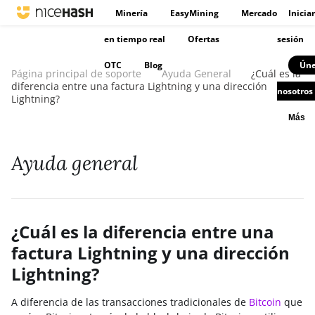
Minería
EasyMining
Mercado
Iniciar
en tiempo real
Ofertas
sesión
OTC
Blog
Úne
Página principal de soporte
Ayuda General
¿Cuál es la
diferencia entre una factura Lightning y una dirección
nosotros
Lightning?
Más
Ayuda general
¿Cuál es la diferencia entre una
factura Lightning y una dirección
Lightning?
A diferencia de las transacciones tradicionales de
Bitcoin
que