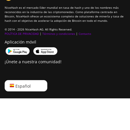
NiceHash es el mercado líder mundial en tasa de hash y uno de los nombres más
reconocidos en la industria de las criptomonedas. Como plataforma centrada en
Bitcoin, NiceHash ofrece un ecosistema completo de soluciones de minería y tasa de
hash con el objetivo de acelerar la adopción de Bitcoin en todo el mundo.
© 2014 - 2026 NiceHash AG. All Rights Reserved.
POLÍTICA DE PRIVACIDAD
|
Términos y condiciones
|
Contacto
Aplicación móvil
¡Únete a nuestra comunidad!
English
Español
Русский
中文
Deutsch
Português