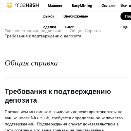
Майнинг
EasyMining
Онлайн-
Войти
рынок
Внебиржевые
Пр
сделки
Блог
Еще
Главная страница поддержки
Общая Справка
Требования к подтверждению депозита
Общая справка
Требования к подтверждению
депозита
Прежде чем мы сможем зачислить депозит криптовалюты на
ваш кошелек NiceHash, требуется определенное количество
подтверждений. Подтверждения служат доказательством в
сети блокчейн, что ваша транзакция действительна.