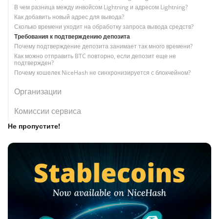
В чем разница между инвойсом Lightning и адресом Lightning?
Как добавить новый адрес для вывода?
Сколько времени уходит на обработку запроса вывода средств?
Требования к подтверждению депозита
Почему подтверждение депозита занимает так много времени?
Как можно отправить BTC повторно, если депозит еще не
подтвержден?
Почему кошелек NiceHash не синхронизируется с блокчейном?
Организации
Комиссии сервиса
Не пропустите!