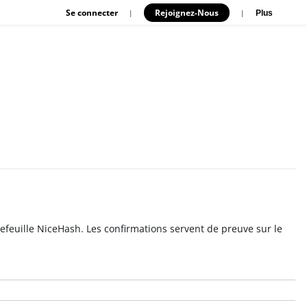
Se connecter
Rejoignez-Nous
|
|
Plus
feuille NiceHash. Les confirmations servent de preuve sur le