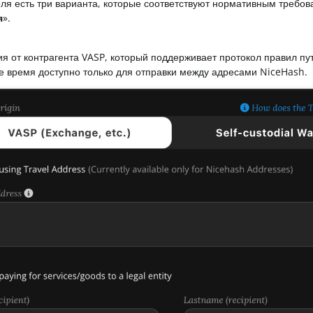
ля есть три варианта, которые соответствуют нормативным требов
я
».
я от контрагента VASP, который поддерживает протокол правил путе
е время доступно только для отправки между адресами NiceHash.