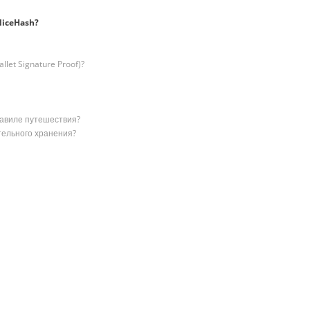
NiceHash?
et Signature Proof)?
равиле путешествия?
тельного хранения?