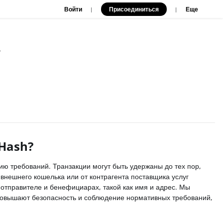
Войти
Присоединиться
|
|
Еще
?
eHash?
ию требований. Транзакции могут быть удержаны до тех пор,
 внешнего кошелька или от контрагента поставщика услуг
отправителе и бенефициарах, такой как имя и адрес. Мы
 повышают безопасность и соблюдение нормативных требований,