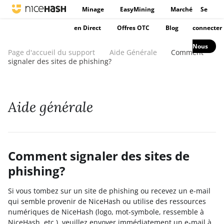
Minage
EasyMining
Marché
Se
en Direct
Offres OTC
Blog
connecter
Nous
Page d'accueil du support
Aide Générale
Comment
signaler des sites de phishing?
Aide générale
Comment signaler des sites de
phishing?
Si vous tombez sur un site de phishing ou recevez un e-mail
qui semble provenir de NiceHash ou utilise des ressources
numériques de NiceHash (logo, mot-symbole, ressemble à
NiceHash, etc.), veuillez envoyer immédiatement un e-mail à