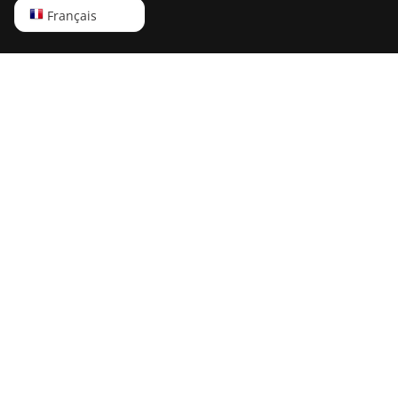
English
Français
Русский
中文
Deutsch
Português
Español
Français
日本語