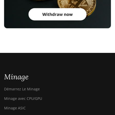
Minage
Démarrez Le Minage
Minage avec CPU/GPU
Minage ASIC