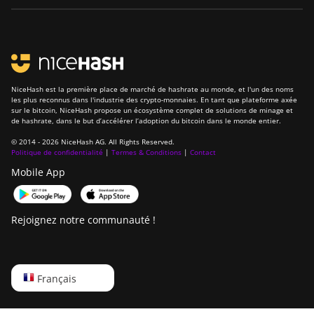
NiceHash est la première place de marché de hashrate au monde, et l'un des noms
les plus reconnus dans l'industrie des crypto-monnaies. En tant que plateforme axée
sur le bitcoin, NiceHash propose un écosystème complet de solutions de minage et
de hashrate, dans le but d’accélérer l’adoption du bitcoin dans le monde entier.
© 2014 - 2026 NiceHash AG. All Rights Reserved.
Politique de confidentialité
|
Termes & Conditions
|
Contact
Mobile App
Rejoignez notre communauté !
English
Français
Русский