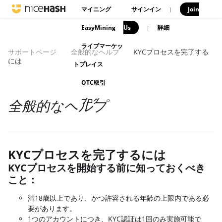
マイニング
サインイン
Join
|
EasyMining
Us
|
詳細
ライブマーケッ
サポートページ
全般的なヘルプ
KYCプロセスを完了する
には
トプレイス
OTC取引
ブログ
全般的なヘルプ
KYCプロセスを完了するには
KYCプロセスを開始する前に知っておくべき
こと：
満18歳以上であり、かつ許容される年齢の上限内である必
要があります。
1つのアカウントにつき、KYC認証は1回のみ実施可能で