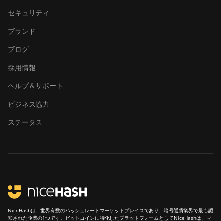
セキュリティ
ブランド
ブログ
採用情報
ヘルプ＆サポート
ビジネス協力
ステータス
NiceHashは、世界有数のハッシュレートマーケットプレイスであり、暗号通貨業界で最も認
知された企業の1つです。ビットコインに特化したプラットフォームとしてNiceHashは、マ