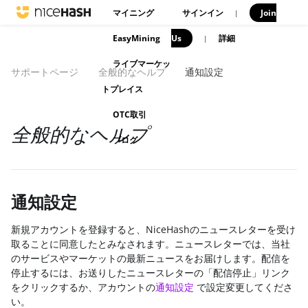
マイニング
サインイン
Join
|
EasyMining
Us
|
詳細
ライブマーケッ
サポートページ
全般的なヘルプ
通知設定
トプレイス
OTC取引
全般的なヘルプ
ブログ
通知設定
新規アカウントを登録すると、NiceHashのニュースレターを受け
取ることに同意したとみなされます。ニュースレターでは、当社
のサービスやマーケットの最新ニュースをお届けします。配信を
停止するには、お送りしたニュースレターの「配信停止」リンク
をクリックするか、アカウントの
通知設定
で設定変更してくださ
い。