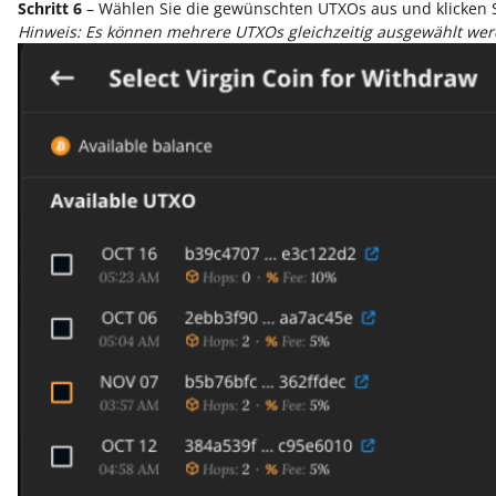
Schritt 6
– Wählen Sie die gewünschten UTXOs aus und klicken 
Hinweis: Es können mehrere UTXOs gleichzeitig ausgewählt wer