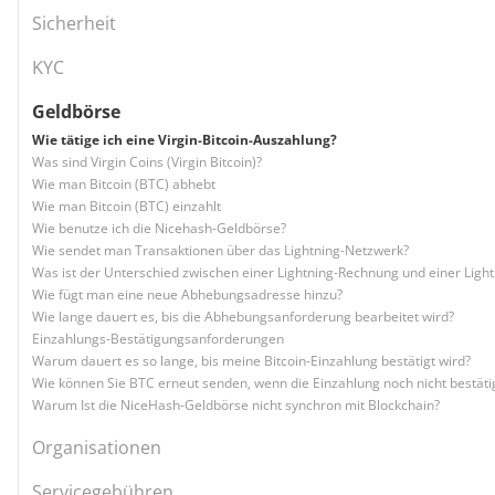
Sicherheit
KYC
Geldbörse
Wie tätige ich eine Virgin-Bitcoin-Auszahlung?
Was sind Virgin Coins (Virgin Bitcoin)?
Wie man Bitcoin (BTC) abhebt
Wie man Bitcoin (BTC) einzahlt
Wie benutze ich die Nicehash-Geldbörse?
Wie sendet man Transaktionen über das Lightning-Netzwerk?
Was ist der Unterschied zwischen einer Lightning-Rechnung und einer Ligh
Wie fügt man eine neue Abhebungsadresse hinzu?
Wie lange dauert es, bis die Abhebungsanforderung bearbeitet wird?
Einzahlungs-Bestätigungsanforderungen
Warum dauert es so lange, bis meine Bitcoin-Einzahlung bestätigt wird?
Wie können Sie BTC erneut senden, wenn die Einzahlung noch nicht bestäti
Warum Ist die NiceHash-Geldbörse nicht synchron mit Blockchain?
Organisationen
Servicegebühren