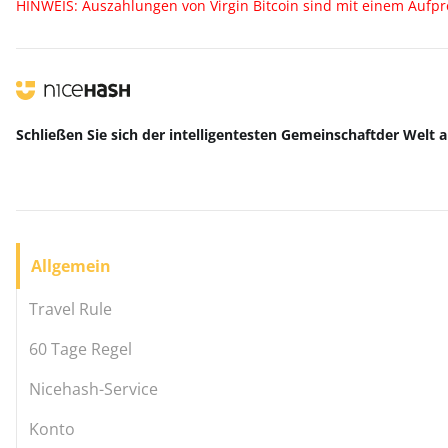
HINWEIS: Auszahlungen von Virgin Bitcoin sind mit einem Aufpr
Schließen Sie sich der intelligentesten Gemeinschaft
der Welt
a
Allgemein
Travel Rule
60 Tage Regel
Nicehash-Service
Konto