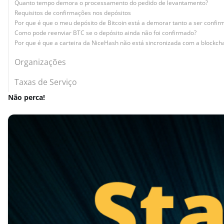
Quanto tempo demora o processamento do pedido de levantamento?
Requisitos de confirmações nos depósitos
Por que é que o meu depósito de Bitcoin está a demorar tanto a ser confi
Como pode reenviar BTC se o depósito ainda não foi confirmado?
Por que é que a carteira da NiceHash não está sincronizada com a blockch
Organizações
Taxas de Serviço
Não perca!