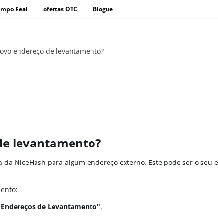
empo Real
ofertas OTC
Blogue
ovo endereço de levantamento?
de levantamento?
a da NiceHash para algum endereço externo. Este pode ser o seu 
mento:
"Endereços de Levantamento"
.