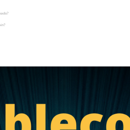
rmado?
ain?