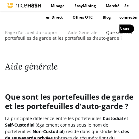
Minage
EasyMining
Marché
Se
en Direct
Offres OTC
Blog
connecter
Nous
Page d'accueil du support
Aide Générale
Que sont les
portefeuilles de garde et les portefeuilles d'auto-garde ?
Aide générale
Que sont les portefeuilles de garde
et les portefeuilles d'auto-garde ?
La principale différence entre les portefeuilles
Custodial
et
Self-Custodial
(également connus sous le nom de
portefeuilles
Non-Custodial
) réside dans qui stocke les
clés
de sauvegarde privées
(phrases de récupération) du