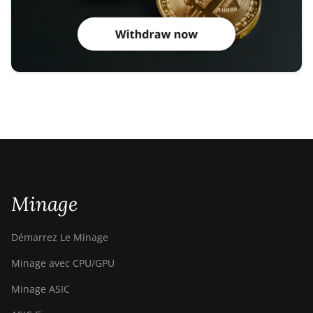
Minage
Démarrez Le Minage
Minage avec CPU/GPU
Minage ASIC