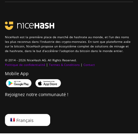
NiceHash est la première place de marché de hashrate au monde, et l'un des noms
les plus reconnus dans l'industrie des crypto-monnaies. En tant que plateforme axée
sur le bitcoin, NiceHash propose un écosystème complet de solutions de minage et
de hashrate, dans le but d’accélérer l’adoption du bitcoin dans le monde entier.
© 2014 - 2026 NiceHash AG. All Rights Reserved.
Politique de confidentialité
|
Termes & Conditions
|
Contact
Mobile App
Rejoignez notre communauté !
English
Français
Русский