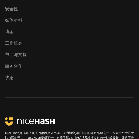
安全性
媒体材料
博客
工作机会
帮助与支持
商务合作
状态
NiceHash是世界上领先的哈希算力市场，同为加密货币业内的知名品牌之一。作为一个专注于
比特币的平台，NiceHash提供了一个有关于算力、挖矿以及款项支付的一站式服务，并旨于推