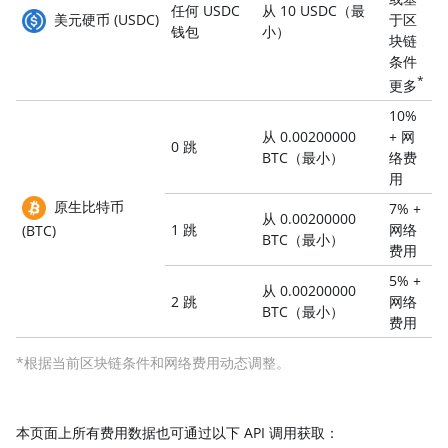
任何 USDC
从 10 USDC（最
美元硬币 (USDC)
于区
钱包
小）
块链
条件
*
更多
10%
从 0.00200000
+ 网
0 跳
BTC（最小）
络费
用
原生比特币
7% +
从 0.00200000
1 跳
网络
(BTC)
BTC（最小）
费用
5% +
从 0.00200000
2 跳
网络
BTC（最小）
费用
*根据当前区块链条件和网络费用动态调整。
本页面上所有费用数据也可通过以下 API 调用获取：