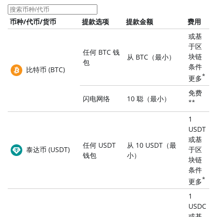
币种/代币/货币
提款选项
提款金额
费用
或基
于区
任何 BTC 钱
块链
从 BTC（最小）
包
条件
比特币 (BTC)
*
更多
免费
闪电网络
10 聪（最小）
**
1
USDT
或基
任何 USDT
从 10 USDT（最
泰达币 (USDT)
于区
钱包
小）
块链
条件
*
更多
1
USDC
或基