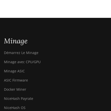
Minage
Démarrez Le Minage
Minage avec CPU/GPU
Minage ASIC
ASIC Firmware
Docker Miner
NiceHash Payrate
NiceHash OS