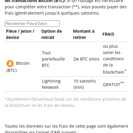
les transactions Bitcoin (BTC)!
Si un routage est nécessaire
pour compléter votre transaction (**), vous pouvez payer des
frais (généralement jusqu'à quelques satoshis).
Pièce / jeton /
Option de
Montant à
FRAIS
device
retrait
retirer
ou plus
selon les
Tout
conditions
portefeuille
De BTC (min)
Bitcoin
de la
BTC
(BTC)
*
blockchain
Lightning
10 satoshis
**
GRATUIT
Network
(min)
*Ajustement dynamique basé sur les conditions actuelles de
la blockchain et les frais de réseau.
Toutes les données sur les frais de cette page sont également
disponibles via l'appel d'API suivant :