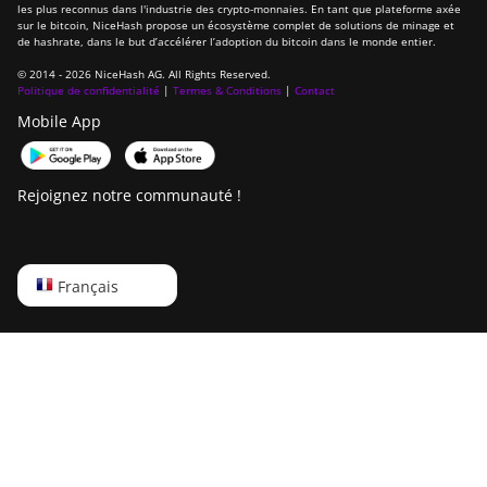
les plus reconnus dans l'industrie des crypto-monnaies. En tant que plateforme axée
sur le bitcoin, NiceHash propose un écosystème complet de solutions de minage et
de hashrate, dans le but d’accélérer l’adoption du bitcoin dans le monde entier.
© 2014 - 2026 NiceHash AG. All Rights Reserved.
Politique de confidentialité
|
Termes & Conditions
|
Contact
Mobile App
Rejoignez notre communauté !
English
Français
Русский
中文
Deutsch
Português
Español