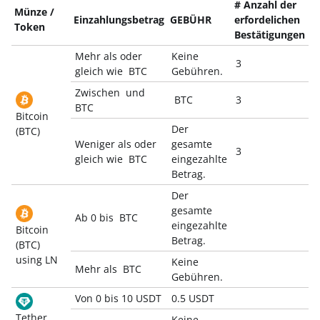
# Anzahl der
Münze /
Einzahlungsbetrag
GEBÜHR
erfordelichen
Token
Bestätigungen
Mehr als oder
Keine
3
gleich wie BTC
Gebühren.
Zwischen und
BTC
3
BTC
Bitcoin
Der
(BTC)
Weniger als oder
gesamte
3
gleich wie BTC
eingezahlte
Betrag.
Der
gesamte
Ab 0 bis BTC
eingezahlte
Bitcoin
Betrag.
(BTC)
using LN
Keine
Mehr als BTC
Gebühren.
Von 0 bis 10 USDT
0.5 USDT
Tether
Keine