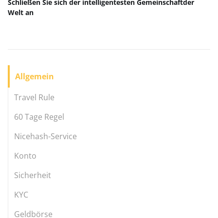
Schließen Sie sich der intelligentesten Gemeinschaft
der
Welt
an
Allgemein
Travel Rule
60 Tage Regel
Nicehash-Service
Konto
Sicherheit
KYC
Geldbörse