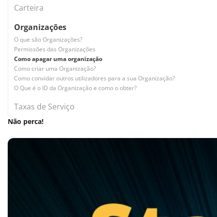
Carteira
Organizações
O que são Organizações?
Permissões das Organizações
Como apagar uma organização
Como criar uma Organização?
Como convidar outros utilizadores para a sua Organização?
O Que é o ID da Organização e como o obter?
Taxas de Serviço
Não perca!