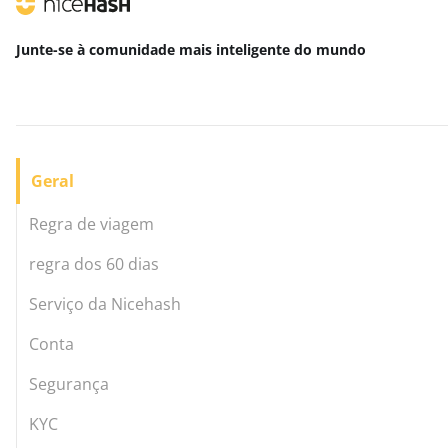
Junte-se à comunidade mais inteligente
do mundo
Geral
Regra de viagem
regra dos 60 dias
Serviço da Nicehash
Conta
Segurança
KYC