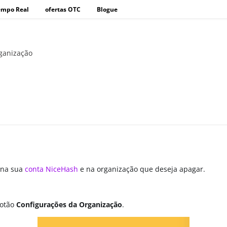
empo Real
ofertas OTC
Blogue
ganização
n na sua
conta NiceHash
e na organização que deseja apagar.
botão
Configurações da Organização
.