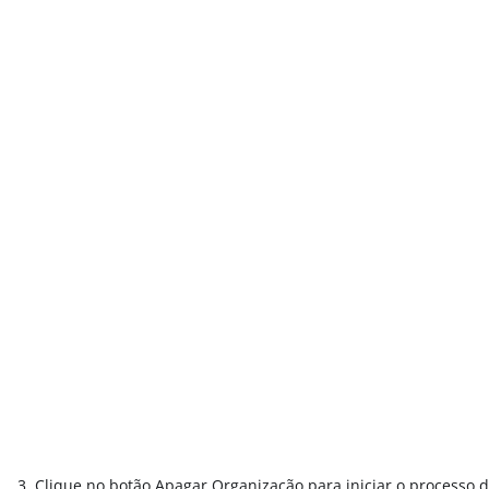
3. Clique no botão Apagar Organização para iniciar o processo 