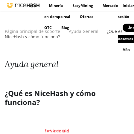
Minería
EasyMining
Mercado
Iniciar
en tiempo real
Ofertas
sesión
OTC
Blog
Úne
Página principal de soporte
Ayuda General
¿Qué es
NiceHash y cómo funciona?
nosotros
Más
Ayuda general
¿Qué es NiceHash y cómo
funciona?