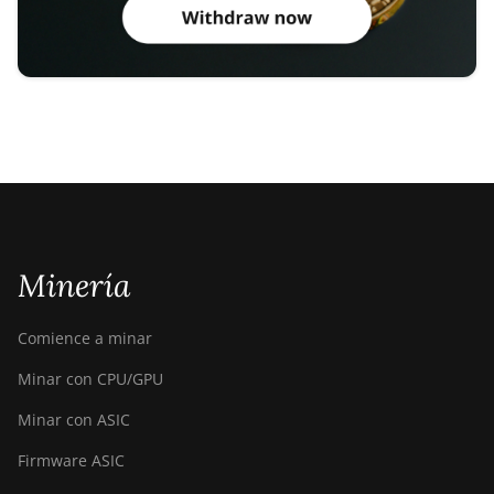
Minería
Comience a minar
Minar con CPU/GPU
Minar con ASIC
Firmware ASIC