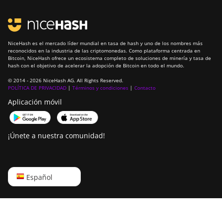
NiceHash es el mercado líder mundial en tasa de hash y uno de los nombres más
reconocidos en la industria de las criptomonedas. Como plataforma centrada en
Bitcoin, NiceHash ofrece un ecosistema completo de soluciones de minería y tasa de
hash con el objetivo de acelerar la adopción de Bitcoin en todo el mundo.
© 2014 - 2026 NiceHash AG. All Rights Reserved.
POLÍTICA DE PRIVACIDAD
|
Términos y condiciones
|
Contacto
Aplicación móvil
¡Únete a nuestra comunidad!
English
Español
Русский
中文