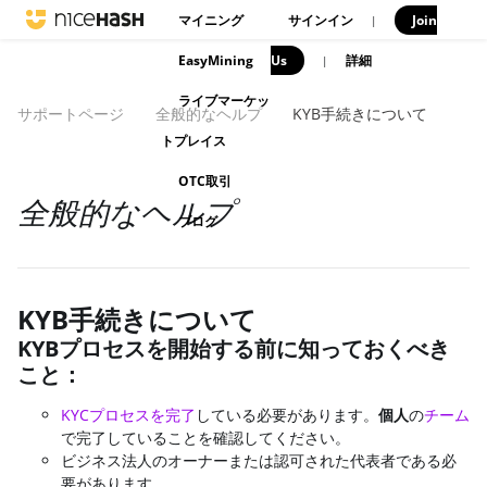
マイニング
サインイン
Join
|
EasyMining
Us
|
詳細
ライブマーケッ
サポートページ
全般的なヘルプ
KYB手続きについて
トプレイス
OTC取引
全般的なヘルプ
ブログ
KYB手続きについて
KYBプロセスを開始する前に知っておくべき
こと：
KYCプロセスを完了
している必要があります。
個人
の
チーム
で完了していることを確認してください。
ビジネス法人のオーナーまたは認可された代表者である必
要があります。