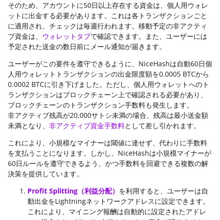
そのため、アカウントに50日以上存在する資金は、個人用ウォレ
ットに出金する必要があります。これは各トランザクションごと
に適用され、チェックは毎週行われます。移動予定の非アクティ
ブ資金は、
ウォレットタブ
で確認できます。また、ユーザーには
予定された送金の数日前にメール通知が届きます。
ユーザーがこの要件を遵守できるように、NiceHashは自動60日個
人用ウォレットトランザクションの出金限度額を0.0005 BTCから
0.0002 BTCに引き下げました。ただし、個人用ウォレットへのト
ランザクションはブロックチェーン上で確認される必要があり、
ブロックチェーンのトランザクション手数料も発生します。
非アクティブ残高が20,000サトシ未満の場合、残高は最小送金額
未満となり、
非アクティブ資金手数料
として差し引かれます。
これにより、小規模なマイナーは閾値に達せず、代わりに手数料
を支払うことになります。しかし、NiceHashは小規模マイナーが
60日ルールを遵守できるよう、かつ手数料を回避できる複数の解
決策を提供しています。
Profit Splitting（利益分配）
を利用すると、ユーザーは自
動出金をLightningネットワークアドレスに設定できます。
これにより、マイニング報酬は自動的に設定されたアドレ