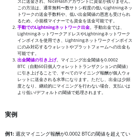
スに送金され、NiceHashアカウントに資金が残りません。
この方法は、通常無料〜数サトシ程度の低いLightningネッ
トワークの送金手数料や、低い出金閾値の恩恵も受けられ
るため、小規模マイナーでも資金を送金可能です。
手動でのLightningネットワーク出金
。手動出金では、
LightningネットワークアドレスやLightningネットワーク
インボイスを使用でき、Lightningネットワークインボイス
にのみ対応するウォレットやプラットフォームへの出金も
可能です。
出金閾値の引き上げ
。マイニング出金閾値を0.0002
BTC（自動60日個人ウォレットトランザクションの閾値）
に引き上げることで、すべてのマイニング報酬が個人ウォ
レットに送金される水準になります。ただし、出金は少頻
度となり、継続的にマイニングを行わない場合、支払いは
より低い/デフォルトの閾値で処理されます。
実例
例1:
週次マイニング報酬が0.0002 BTCの閾値を超えてい