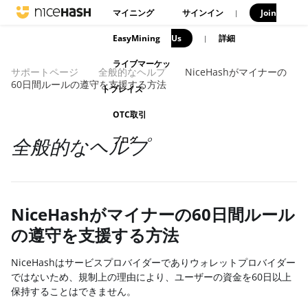
マイニング
サインイン
Join
|
EasyMining
Us
|
詳細
ライブマーケッ
サポートページ
全般的なヘルプ
NiceHashがマイナーの
60日間ルールの遵守を支援する方法
トプレイス
OTC取引
ブログ
全般的なヘルプ
NiceHashがマイナーの60日間ルール
の遵守を支援する方法
NiceHashはサービスプロバイダーでありウォレットプロバイダー
ではないため、規制上の理由により、ユーザーの資金を60日以上
保持することはできません。