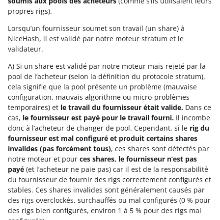
soumis aux pools des acheteurs
(comme s’ils utilisaient leurs
propres rigs).
Lorsqu’un fournisseur soumet son travail (un share) à
NiceHash, il est validé par notre moteur stratum et le
validateur.
A) Si un share est validé par notre moteur mais rejeté par la
pool de l’acheteur (selon la définition du protocole stratum),
cela signifie que la pool présente un problème (mauvaise
configuration, mauvais algorithme ou micro-problèmes
temporaires) et
le travail du fournisseur était valide.
Dans ce
cas,
le fournisseur est payé pour le travail fourni.
Il incombe
donc à l’acheteur de changer de pool. Cependant, si le
rig du
fournisseur est mal configuré et produit certains shares
invalides (pas forcément tous)
, ces shares sont détectés par
notre moteur et pour
ces shares, le fournisseur n’est pas
payé
(et l’acheteur ne paie pas) car il est de la responsabilité
du fournisseur de fournir des rigs correctement configurés et
stables. Ces shares invalides sont généralement causés par
des rigs overclockés, surchauffés ou mal configurés (0 % pour
des rigs bien configurés, environ 1 à 5 % pour des rigs mal