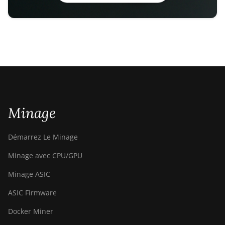
Minage
Démarrez Le Minage
Minage avec CPU/GPU
Minage ASIC
ASIC Firmware
Docker Miner