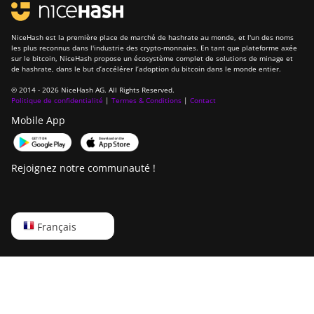
NiceHash est la première place de marché de hashrate au monde, et l'un des noms
les plus reconnus dans l'industrie des crypto-monnaies. En tant que plateforme axée
sur le bitcoin, NiceHash propose un écosystème complet de solutions de minage et
de hashrate, dans le but d’accélérer l’adoption du bitcoin dans le monde entier.
© 2014 - 2026 NiceHash AG. All Rights Reserved.
Politique de confidentialité
|
Termes & Conditions
|
Contact
Mobile App
Rejoignez notre communauté !
English
Français
Русский
中文
Deutsch