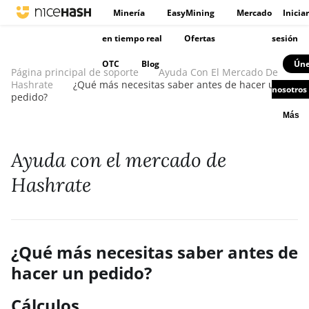
Minería
EasyMining
Mercado
Iniciar
en tiempo real
Ofertas
sesión
OTC
Blog
Úne
Página principal de soporte
Ayuda Con El Mercado De
Hashrate
¿Qué más necesitas saber antes de hacer un
nosotros
pedido?
Más
Ayuda con el mercado de
Hashrate
¿Qué más necesitas saber antes de
hacer un pedido?
Cálculos