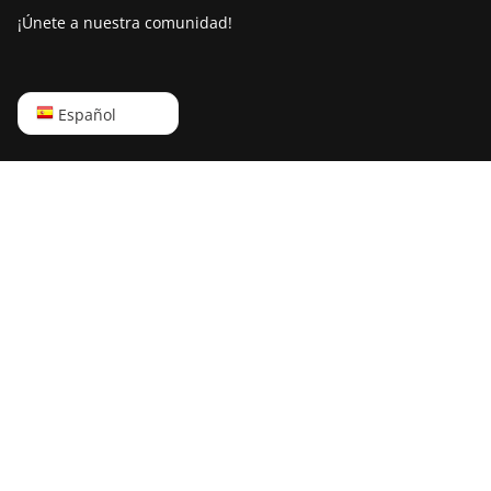
¡Únete a nuestra comunidad!
English
Español
Русский
中文
Deutsch
Português
Español
Français
日本語