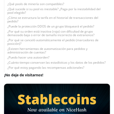
¿Qué pools de minería son compatibles?
¿Qué sucede si su pool es inestable? ¿Paga por la inestabilidad del
pool elegido?
¿Cómo se estructura la tarifa en el historial de transacciones del
pedido?
¿Puede la protección DDOS de un grupo bloqueará el pedido?
¿Por qué su orden está inactiva (roja) con dificultad de grupo
demasiado baja o error de tamaño incorrecto de extranonce?
¿Por qué se canceló automáticamente el pedido (marcadores de
posición)?
¿Existen herramientas de automatización para pedidos y
administración de cuentas?
¿Puedo hacer una autoorden?
¿Cuánto tiempo conservan las estadísticas y los datos de los pedidos?
¿Por qué estoy pagando las recompensas adicionales?
¡No deje de visitarnos!