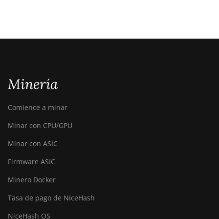
Minería
Comience a minar
Minar con CPU/GPU
Minar con ASIC
Firmware ASIC
Minero Docker
Tasa de pago de NiceHash
NiceHash OS