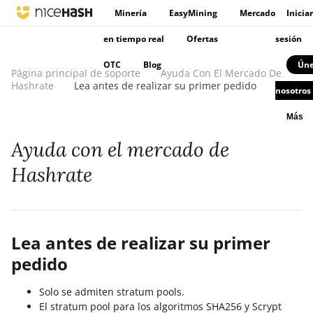
Minería
EasyMining
Mercado
Iniciar
en tiempo real
Ofertas
sesión
OTC
Blog
Úne
Página principal de soporte
Ayuda Con El Mercado De
Hashrate
Lea antes de realizar su primer pedido
nosotros
Más
Ayuda con el mercado de
Hashrate
Lea antes de realizar su primer
pedido
Solo se admiten stratum pools.
El stratum pool para los algoritmos SHA256 y Scrypt