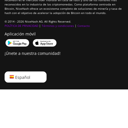
NiceHash es el mercado líder mundial en tasa de hash y uno de los nombres más
reconocidos en la industria de las criptomonedas. Como plataforma centrada en
Bitcoin, NiceHash ofrece un ecosistema completo de soluciones de minería y tasa de
hash con el objetivo de acelerar la adopción de Bitcoin en todo el mundo.
© 2014 - 2026 NiceHash AG. All Rights Reserved.
POLÍTICA DE PRIVACIDAD
|
Términos y condiciones
|
Contacto
Aplicación móvil
¡Únete a nuestra comunidad!
English
Español
Русский
中文
Deutsch
Português