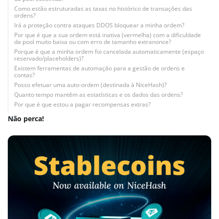
Como estão estruturadas as taxas no histórico de transações das
ordens?
Irá a proteção contra ataques DDOS bloquear a minha ordem?
Por que é que a sua ordem está inativa (vermelha) com a dificuldade
da pool muito baixa ou com erro de tamanho extranonce?
Porque é que a minha ordem foi cancelada automaticamente (espaço
reservado/placeholders)?
Existem ferramentas de automação para a gestão de ordens e
contas?
Posso efetuar uma auto-ordem (destinada à NiceHash)?
Quanto tempo mantêm as estatísticas e os dados das ordens?
Por que é que estou a pagar recompensas extras?
Não perca!