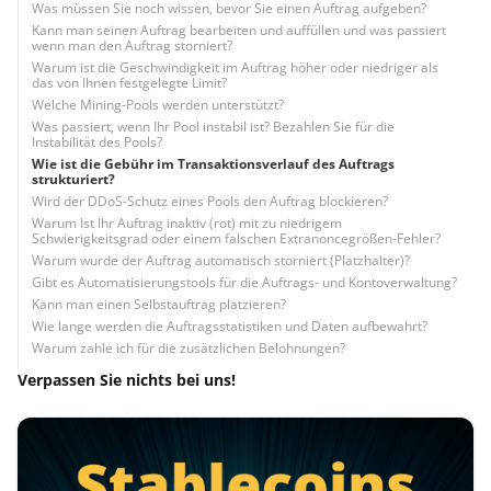
Was müssen Sie noch wissen, bevor Sie einen Auftrag aufgeben?
Kann man seinen Auftrag bearbeiten und auffüllen und was passiert
wenn man den Auftrag storniert?
Warum ist die Geschwindigkeit im Auftrag höher oder niedriger als
das von Ihnen festgelegte Limit?
Welche Mining-Pools werden unterstützt?
Was passiert, wenn Ihr Pool instabil ist? Bezahlen Sie für die
Instabilität des Pools?
Wie ist die Gebühr im Transaktionsverlauf des Auftrags
strukturiert?
Wird der DDoS-Schutz eines Pools den Auftrag blockieren?
Warum Ist Ihr Auftrag inaktiv (rot) mit zu niedrigem
Schwierigkeitsgrad oder einem falschen Extranoncegrößen-Fehler?
Warum wurde der Auftrag automatisch storniert (Platzhalter)?
Gibt es Automatisierungstools für die Auftrags- und Kontoverwaltung?
Kann man einen Selbstauftrag platzieren?
Wie lange werden die Auftragsstatistiken und Daten aufbewahrt?
Warum zahle ich für die zusätzlichen Belohnungen?
Verpassen Sie nichts bei uns!