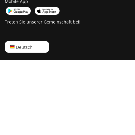
Mobile App
Treten Sie unserer Gemeinschaft bei!
English
Deutsch
Русский
中文
Deutsch
Português
Español
Français
日本語