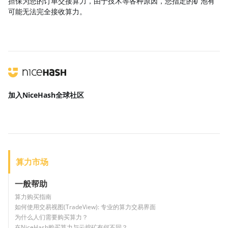
担保为您的订单交接算力，由于技术等各种原因，您指定的矿池有
可能无法完全接收算力。
加入NiceHash
全球社区
算力市场
一般帮助
算力购买指南
如何使用交易视图(TradeView): 专业的算力交易界面
为什么人们需要购买算力？
在NiceHash购买算力与云挖矿有何不同？