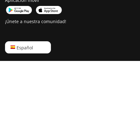
Aplicación móvil
¡Únete a nuestra comunidad!
English
Español
Русский
中文
Deutsch
Português
Español
Français
日本語