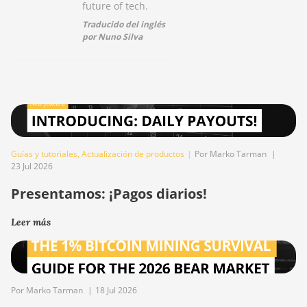
future of tech.
Traducido del inglés
por Nuno Silva
Guías y tutoriales
,
Actualización de productos
|
Por Marko Tarman
|
23 Jul 2026
Presentamos: ¡Pagos diarios!
Leer más
Por Marko Tarman
|
18 Jul 2026