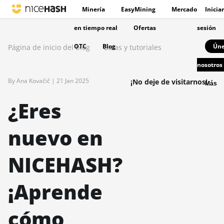
Minería
EasyMining
Mercado
Iniciar
en tiempo real
Ofertas
sesión
OTC
Blog
Úne
Página de inicio del blog
Guías y tutoriales
nosotros
By Ana Kovačič |
21 Jan 2025
¡No deje de visitarnos!
Más
¿Eres
nuevo en
NICEHASH?
¡Aprende
cómo