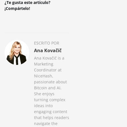
¿Te gusta este artículo?
¡Compártelo!
ESCRITO POR
Ana Kovačič
Ana Kovačič is a
Marketing
Coordinator at
NiceHash,
passionate about
Bitcoin and AI.
She enjoys
turning complex
ideas into
engaging content
that helps readers
navigate the