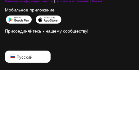
Политика конфиденциальности
|
Условия и положения
|
Контакт
Мобильное приложение
Присоединяйтесь к нашему сообществу!
English
Русский
Русский
中文
Deutsch
Português
Español
Français
日本語