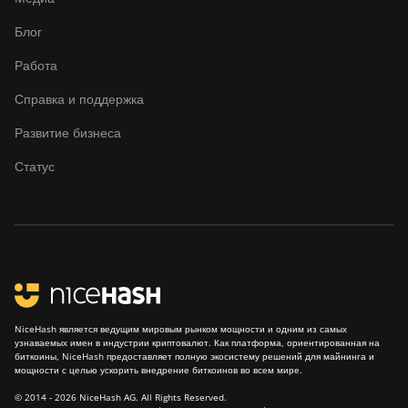
Блог
Работа
Справка и поддержка
Развитие бизнеса
Статус
NiceHash является ведущим мировым рынком мощности и одним из самых
узнаваемых имен в индустрии криптовалют. Как платформа, ориентированная на
биткоины, NiceHash предоставляет полную экосистему решений для майнинга и
мощности с целью ускорить внедрение биткоинов во всем мире.
© 2014 - 2026 NiceHash AG. All Rights Reserved.