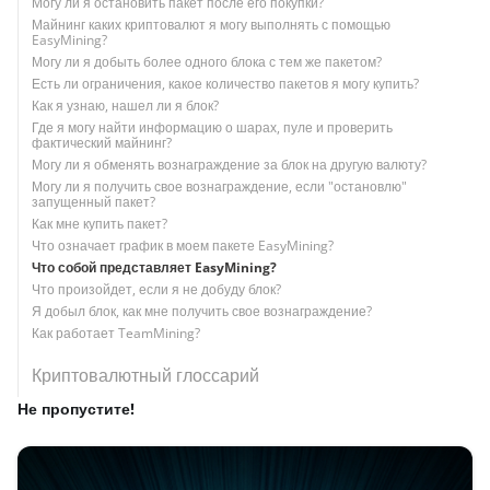
Могу ли я остановить пакет после его покупки?
Майнинг каких криптовалют я могу выполнять с помощью
EasyMining?
Могу ли я добыть более одного блока с тем же пакетом?
Есть ли ограничения, какое количество пакетов я могу купить?
Как я узнаю, нашел ли я блок?
Где я могу найти информацию о шарах, пуле и проверить
фактический майнинг?
Могу ли я обменять вознаграждение за блок на другую валюту?
Могу ли я получить свое вознаграждение, если "остановлю"
запущенный пакет?
Как мне купить пакет?
Что означает график в моем пакете EasyMining?
Что собой представляет EasyMining?
Что произойдет, если я не добуду блок?
Я добыл блок, как мне получить свое вознаграждение?
Как работает TeamMining?
Криптовалютный глоссарий
Не пропустите!