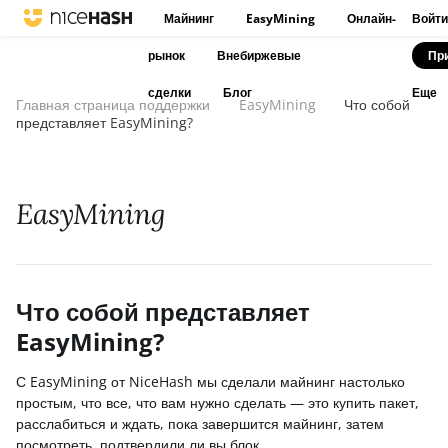
Майнинг
EasyMining
Онлайн-
Войти
рынок
Внебиржевые
Пр
сделки
Блог
Еще
Главная страница поддержки
EasyMining
Что собой
представляет EasyMining?
EasyMining
Что собой представляет
EasyMining?
С EasyMining от NiceHash мы сделали майнинг настолько
простым, что все, что вам нужно сделать — это купить пакет,
расслабиться и ждать, пока завершится майнинг, затем
посмотреть, подтвердили ли вы блок.