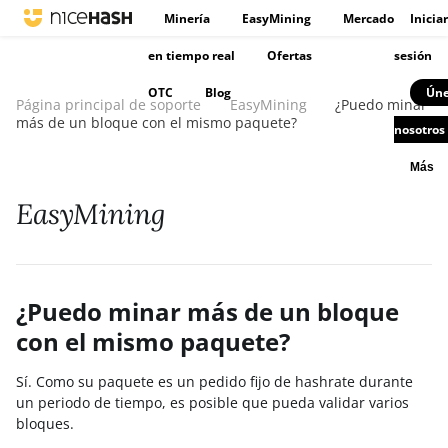
Minería
EasyMining
Mercado
Iniciar
en tiempo real
Ofertas
sesión
OTC
Blog
Úne
Página principal de soporte
EasyMining
¿Puedo minar
más de un bloque con el mismo paquete?
nosotros
Más
EasyMining
¿Puedo minar más de un bloque
con el mismo paquete?
Sí. Como su paquete es un pedido fijo de hashrate durante
un periodo de tiempo, es posible que pueda validar varios
bloques.