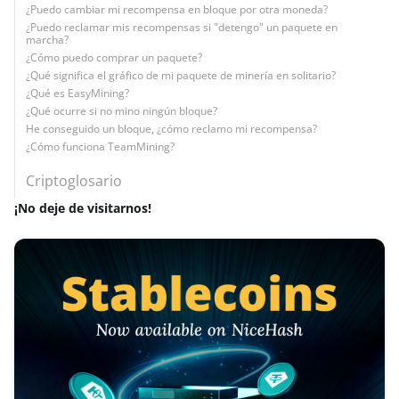
¿Puedo cambiar mi recompensa en bloque por otra moneda?
¿Puedo reclamar mis recompensas si "detengo" un paquete en
marcha?
¿Cómo puedo comprar un paquete?
¿Qué significa el gráfico de mi paquete de minería en solitario?
¿Qué es EasyMining?
¿Qué ocurre si no mino ningún bloque?
He conseguido un bloque, ¿cómo reclamo mi recompensa?
¿Cómo funciona TeamMining?
Criptoglosario
¡No deje de visitarnos!